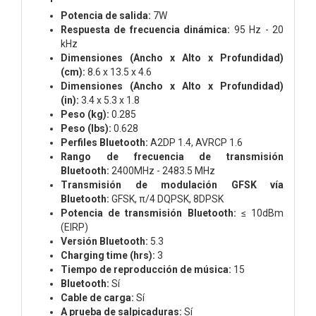
Potencia de salida:
7W
Respuesta de frecuencia dinámica:
95 Hz - 20
kHz
Dimensiones (Ancho x Alto x Profundidad)
(cm):
8.6 x 13.5 x 4.6
Dimensiones (Ancho x Alto x Profundidad)
(in):
3.4 x 5.3 x 1.8
Peso (kg):
0.285
Peso (lbs):
0.628
Perfiles Bluetooth:
A2DP 1.4, AVRCP 1.6
Rango de frecuencia de transmisión
Bluetooth:
2400MHz - 2483.5 MHz
Transmisión de modulación GFSK vía
Bluetooth:
GFSK, π/4 DQPSK, 8DPSK
Potencia de transmisión Bluetooth:
≤ 10dBm
(EIRP)
Versión Bluetooth:
5.3
Charging time (hrs):
3
Tiempo de reproducción de música:
15
Bluetooth:
Sí
Cable de carga:
Sí
A prueba de salpicaduras:
Sí